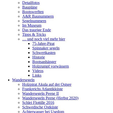
Detailfotos
Baupläne
Bootswerften
A&R Baunummern
Segelnummern
Im Museum
Das traurige Ende
Tipps & Tricks
… und noch viel mehr hier
75-Jahre-Pirat
Spinnaker segeln
Schwertkasten
Historie
Bootsanhänger
Holzrumpf vorwässern
Videos
Links
Wandersegeln
Holzpirat Akula auf der Ostsee
Frankreichs Atlantikküste
Wandersegeln Peene II
Wandersegeln Peene (Herbst 2020)
Schlei Flottille 2016
Schwedische Ostküste
Achterwasser bei Usedom