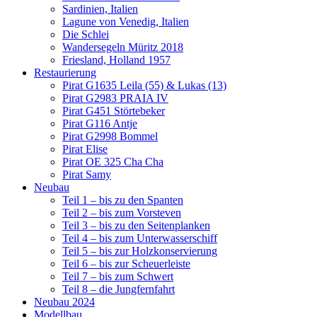
Sardinien, Italien
Lagune von Venedig, Italien
Die Schlei
Wandersegeln Müritz 2018
Friesland, Holland 1957
Restaurierung
Pirat G1635 Leila (55) & Lukas (13)
Pirat G2983 PRAIA IV
Pirat G451 Störtebeker
Pirat G116 Antje
Pirat G2998 Bommel
Pirat Elise
Pirat OE 325 Cha Cha
Pirat Samy
Neubau
Teil 1 – bis zu den Spanten
Teil 2 – bis zum Vorsteven
Teil 3 – bis zu den Seitenplanken
Teil 4 – bis zum Unterwasserschiff
Teil 5 – bis zur Holzkonservierung
Teil 6 – bis zur Scheuerleiste
Teil 7 – bis zum Schwert
Teil 8 – die Jungfernfahrt
Neubau 2024
Modellbau