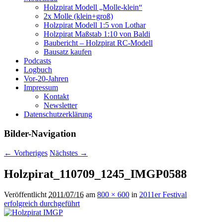
Holzpirat Modell „Molle-klein“
2x Molle (klein+groß)
Holzpirat Modell 1:5 von Lothar
Holzpirat Maßstab 1:10 von Baldi
Baubericht – Holzpirat RC-Modell
Bausatz kaufen
Podcasts
Logbuch
Vor-20-Jahren
Impressum
Kontakt
Newsletter
Datenschutzerklärung
Bilder-Navigation
← Vorheriges
Nächstes →
Holzpirat_110709_1245_IMGP0588
Veröffentlicht
2011/07/16
am
800 × 600
in
2011er Festival
erfolgreich durchgeführt