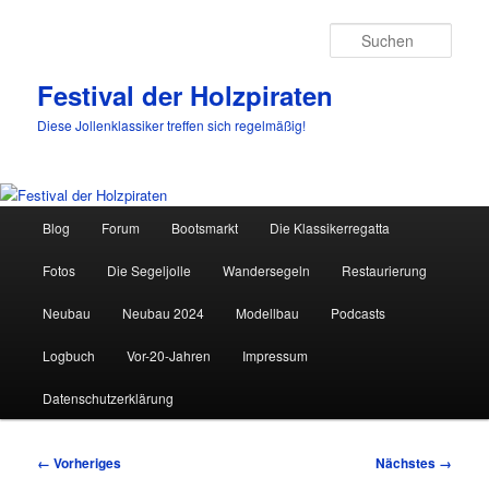
Such
Festival der Holzpiraten
Diese Jollenklassiker treffen sich regelmäßig!
Hauptmenü
Blog
Forum
Bootsmarkt
Die Klassikerregatta
Zum
Fotos
Die Segeljolle
Wandersegeln
Restaurierung
primären
Neubau
Neubau 2024
Modellbau
Podcasts
Inhalt
Logbuch
Vor-20-Jahren
Impressum
springen
Datenschutzerklärung
Bilder-
← Vorheriges
Nächstes →
Navigation