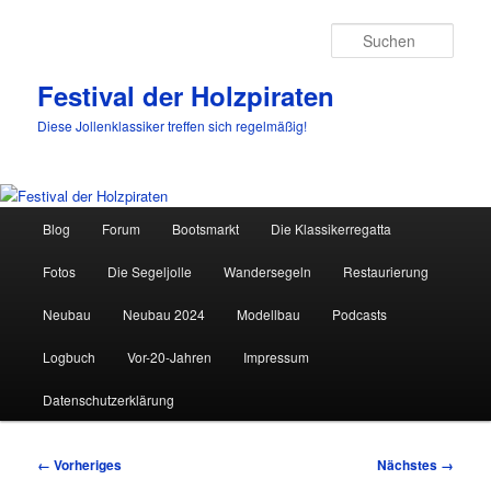
Such
Festival der Holzpiraten
Diese Jollenklassiker treffen sich regelmäßig!
Hauptmenü
Blog
Forum
Bootsmarkt
Die Klassikerregatta
Zum
Fotos
Die Segeljolle
Wandersegeln
Restaurierung
primären
Neubau
Neubau 2024
Modellbau
Podcasts
Inhalt
Logbuch
Vor-20-Jahren
Impressum
springen
Datenschutzerklärung
Bilder-
← Vorheriges
Nächstes →
Navigation