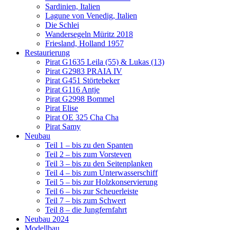
Sardinien, Italien
Lagune von Venedig, Italien
Die Schlei
Wandersegeln Müritz 2018
Friesland, Holland 1957
Restaurierung
Pirat G1635 Leila (55) & Lukas (13)
Pirat G2983 PRAIA IV
Pirat G451 Störtebeker
Pirat G116 Antje
Pirat G2998 Bommel
Pirat Elise
Pirat OE 325 Cha Cha
Pirat Samy
Neubau
Teil 1 – bis zu den Spanten
Teil 2 – bis zum Vorsteven
Teil 3 – bis zu den Seitenplanken
Teil 4 – bis zum Unterwasserschiff
Teil 5 – bis zur Holzkonservierung
Teil 6 – bis zur Scheuerleiste
Teil 7 – bis zum Schwert
Teil 8 – die Jungfernfahrt
Neubau 2024
Modellbau