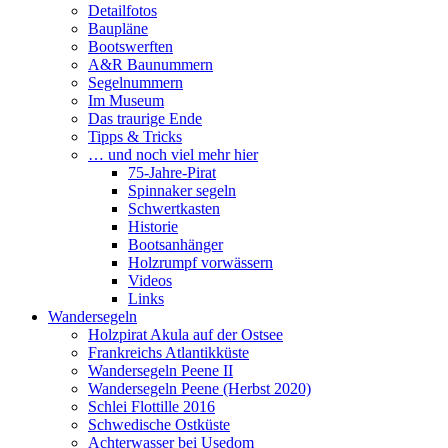
Detailfotos
Baupläne
Bootswerften
A&R Baunummern
Segelnummern
Im Museum
Das traurige Ende
Tipps & Tricks
… und noch viel mehr hier
75-Jahre-Pirat
Spinnaker segeln
Schwertkasten
Historie
Bootsanhänger
Holzrumpf vorwässern
Videos
Links
Wandersegeln
Holzpirat Akula auf der Ostsee
Frankreichs Atlantikküste
Wandersegeln Peene II
Wandersegeln Peene (Herbst 2020)
Schlei Flottille 2016
Schwedische Ostküste
Achterwasser bei Usedom