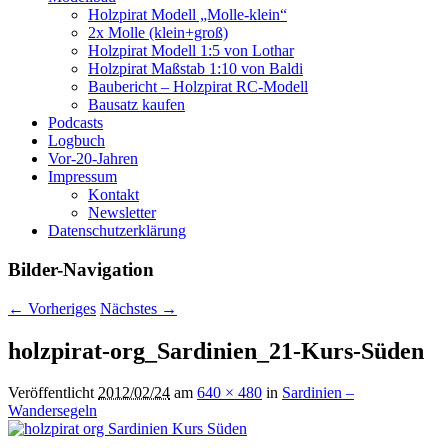
Holzpirat Modell „Molle-klein“
2x Molle (klein+groß)
Holzpirat Modell 1:5 von Lothar
Holzpirat Maßstab 1:10 von Baldi
Baubericht – Holzpirat RC-Modell
Bausatz kaufen
Podcasts
Logbuch
Vor-20-Jahren
Impressum
Kontakt
Newsletter
Datenschutzerklärung
Bilder-Navigation
← Vorheriges
Nächstes →
holzpirat-org_Sardinien_21-Kurs-Süden
Veröffentlicht
2012/02/24
am
640 × 480
in
Sardinien –
Wandersegeln