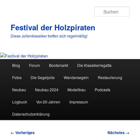
Such
Festival der Holzpiraten
Diese Jollenklassiker treffen sich regelmäßig!
Hauptmenü
Blog
Forum
Bootsmarkt
Die Klassikerregatta
Zum
Fotos
Die Segeljolle
Wandersegeln
Restaurierung
primären
Neubau
Neubau 2024
Modellbau
Podcasts
Inhalt
Logbuch
Vor-20-Jahren
Impressum
springen
Datenschutzerklärung
Bilder-
← Vorheriges
Nächstes →
Navigation