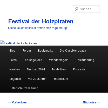
Such
Festival der Holzpiraten
Diese Jollenklassiker treffen sich regelmäßig!
Hauptmenü
Blog
Forum
Bootsmarkt
Die Klassikerregatta
Zum
Fotos
Die Segeljolle
Wandersegeln
Restaurierung
primären
Neubau
Neubau 2024
Modellbau
Podcasts
Inhalt
Logbuch
Vor-20-Jahren
Impressum
springen
Datenschutzerklärung
Bilder-
← Vorheriges
Nächstes →
Navigation