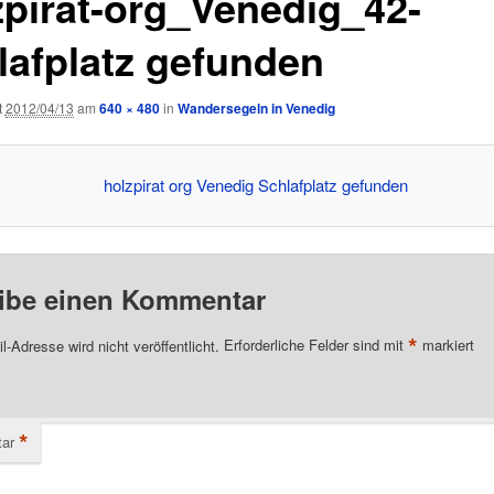
zpirat-org_Venedig_42-
lafplatz gefunden
t
2012/04/13
am
640 × 480
in
Wandersegeln in Venedig
ibe einen Kommentar
*
l-Adresse wird nicht veröffentlicht.
Erforderliche Felder sind mit
markiert
*
ar