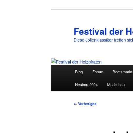
Festival der H
Diese Jollenklassiker treffen si
Hauptmenü
Blog
Forum
Bootsmarkt
Zum
Neubau 2024
Modellbau
primären
Inhalt
Bilder-
← Vorheriges
Navigation
springen