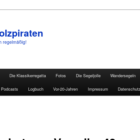
olzpiraten
ch regelmäßig!
Die Klassikerregatta
Fotos
Die Segeljolle
Wandersegeln
Podcasts
Logbuch
Vor-20-Jahren
Impressum
Datenschutz