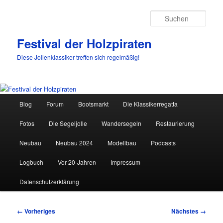
Such
Festival der Holzpiraten
Diese Jollenklassiker treffen sich regelmäßig!
Hauptmenü
Blog
Forum
Bootsmarkt
Die Klassikerregatta
Zum
Fotos
Die Segeljolle
Wandersegeln
Restaurierung
primären
Neubau
Neubau 2024
Modellbau
Podcasts
Inhalt
Logbuch
Vor-20-Jahren
Impressum
springen
Datenschutzerklärung
Bilder-
← Vorheriges
Nächstes →
Navigation