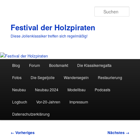
Such
Festival der Holzpiraten
Diese Jollenklassiker treffen sich regelmäßig!
Hauptmenü
Blog
Forum
Bootsmarkt
Die Klassikerregatta
Zum
Fotos
Die Segeljolle
Wandersegeln
Restaurierung
primären
Neubau
Neubau 2024
Modellbau
Podcasts
Inhalt
Logbuch
Vor-20-Jahren
Impressum
springen
Datenschutzerklärung
Bilder-
← Vorheriges
Nächstes →
Navigation