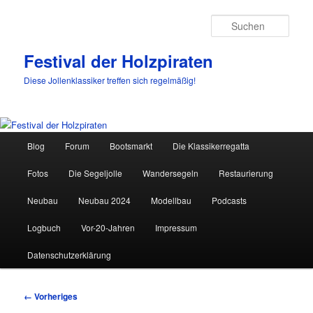
Such
Festival der Holzpiraten
Diese Jollenklassiker treffen sich regelmäßig!
Hauptmenü
Blog
Forum
Bootsmarkt
Die Klassikerregatta
Zum
Fotos
Die Segeljolle
Wandersegeln
Restaurierung
primären
Neubau
Neubau 2024
Modellbau
Podcasts
Inhalt
Logbuch
Vor-20-Jahren
Impressum
springen
Datenschutzerklärung
Bilder-
← Vorheriges
Navigation