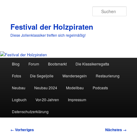
Such
Festival der Holzpiraten
Diese Jollenklassiker treffen sich regelmäßig!
Hauptmenü
Blog
Forum
Bootsmarkt
Die Klassikerregatta
Zum
Fotos
Die Segeljolle
Wandersegeln
Restaurierung
primären
Neubau
Neubau 2024
Modellbau
Podcasts
Inhalt
Logbuch
Vor-20-Jahren
Impressum
springen
Datenschutzerklärung
Bilder-
← Vorheriges
Nächstes →
Navigation