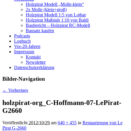
Holzpirat Modell „Molle-klein“
2x Molle (klein+groß)
Holzpirat Modell 1:5 von Lothar
Holzpirat Maßstab 1:10 von Baldi
Baubericht – Holzpirat RC-Modell
Bausatz kaufen
Podcasts
Logbuch
Vor-20-Jahren
Impressum
Kontakt
Newsletter
Datenschutzerklärung
Bilder-Navigation
← Vorheriges
holzpirat-org_C-Hoffmann-07-LePirat-
G2660
Veröffentlicht
2012/10/29
am
640 × 455
in
Restaurierung von Le
Pirat G-2660