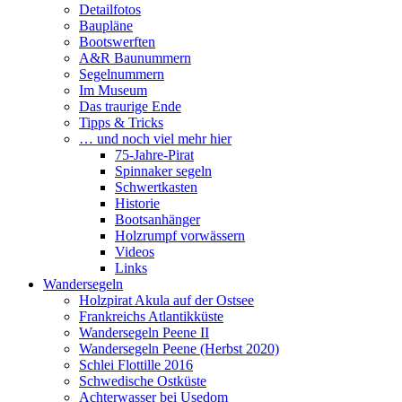
Detailfotos
Baupläne
Bootswerften
A&R Baunummern
Segelnummern
Im Museum
Das traurige Ende
Tipps & Tricks
… und noch viel mehr hier
75-Jahre-Pirat
Spinnaker segeln
Schwertkasten
Historie
Bootsanhänger
Holzrumpf vorwässern
Videos
Links
Wandersegeln
Holzpirat Akula auf der Ostsee
Frankreichs Atlantikküste
Wandersegeln Peene II
Wandersegeln Peene (Herbst 2020)
Schlei Flottille 2016
Schwedische Ostküste
Achterwasser bei Usedom