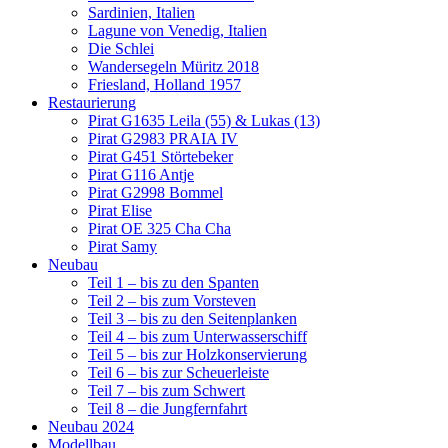
Sardinien, Italien
Lagune von Venedig, Italien
Die Schlei
Wandersegeln Müritz 2018
Friesland, Holland 1957
Restaurierung
Pirat G1635 Leila (55) & Lukas (13)
Pirat G2983 PRAIA IV
Pirat G451 Störtebeker
Pirat G116 Antje
Pirat G2998 Bommel
Pirat Elise
Pirat OE 325 Cha Cha
Pirat Samy
Neubau
Teil 1 – bis zu den Spanten
Teil 2 – bis zum Vorsteven
Teil 3 – bis zu den Seitenplanken
Teil 4 – bis zum Unterwasserschiff
Teil 5 – bis zur Holzkonservierung
Teil 6 – bis zur Scheuerleiste
Teil 7 – bis zum Schwert
Teil 8 – die Jungfernfahrt
Neubau 2024
Modellbau