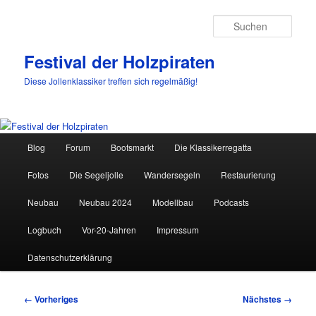
Such
Festival der Holzpiraten
Diese Jollenklassiker treffen sich regelmäßig!
Hauptmenü
Blog
Forum
Bootsmarkt
Die Klassikerregatta
Zum
Fotos
Die Segeljolle
Wandersegeln
Restaurierung
primären
Neubau
Neubau 2024
Modellbau
Podcasts
Inhalt
Logbuch
Vor-20-Jahren
Impressum
springen
Datenschutzerklärung
Bilder-
← Vorheriges
Nächstes →
Navigation