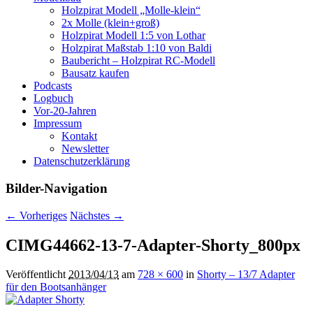
Holzpirat Modell „Molle-klein“
2x Molle (klein+groß)
Holzpirat Modell 1:5 von Lothar
Holzpirat Maßstab 1:10 von Baldi
Baubericht – Holzpirat RC-Modell
Bausatz kaufen
Podcasts
Logbuch
Vor-20-Jahren
Impressum
Kontakt
Newsletter
Datenschutzerklärung
Bilder-Navigation
← Vorheriges
Nächstes →
CIMG44662-13-7-Adapter-Shorty_800px
Veröffentlicht
2013/04/13
am
728 × 600
in
Shorty – 13/7 Adapter
für den Bootsanhänger