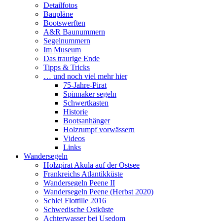
Detailfotos
Baupläne
Bootswerften
A&R Baunummern
Segelnummern
Im Museum
Das traurige Ende
Tipps & Tricks
… und noch viel mehr hier
75-Jahre-Pirat
Spinnaker segeln
Schwertkasten
Historie
Bootsanhänger
Holzrumpf vorwässern
Videos
Links
Wandersegeln
Holzpirat Akula auf der Ostsee
Frankreichs Atlantikküste
Wandersegeln Peene II
Wandersegeln Peene (Herbst 2020)
Schlei Flottille 2016
Schwedische Ostküste
Achterwasser bei Usedom