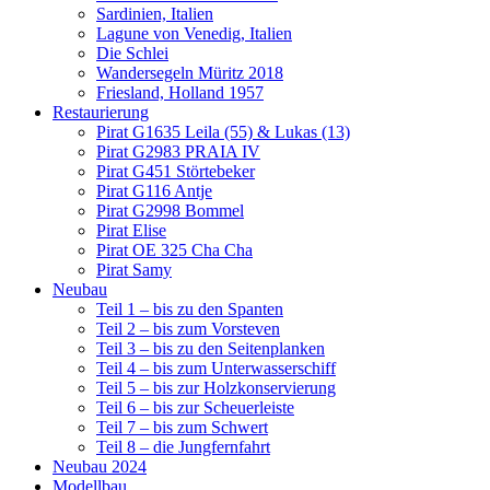
Sardinien, Italien
Lagune von Venedig, Italien
Die Schlei
Wandersegeln Müritz 2018
Friesland, Holland 1957
Restaurierung
Pirat G1635 Leila (55) & Lukas (13)
Pirat G2983 PRAIA IV
Pirat G451 Störtebeker
Pirat G116 Antje
Pirat G2998 Bommel
Pirat Elise
Pirat OE 325 Cha Cha
Pirat Samy
Neubau
Teil 1 – bis zu den Spanten
Teil 2 – bis zum Vorsteven
Teil 3 – bis zu den Seitenplanken
Teil 4 – bis zum Unterwasserschiff
Teil 5 – bis zur Holzkonservierung
Teil 6 – bis zur Scheuerleiste
Teil 7 – bis zum Schwert
Teil 8 – die Jungfernfahrt
Neubau 2024
Modellbau