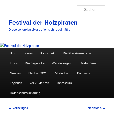
Such
Festival der Holzpiraten
Diese Jollenklassiker treffen sich regelmäßig!
Hauptmenü
Blog
Forum
Bootsmarkt
Die Klassikerregatta
Zum
Fotos
Die Segeljolle
Wandersegeln
Restaurierung
primären
Neubau
Neubau 2024
Modellbau
Podcasts
Inhalt
Logbuch
Vor-20-Jahren
Impressum
springen
Datenschutzerklärung
Bilder-
← Vorheriges
Nächstes →
Navigation