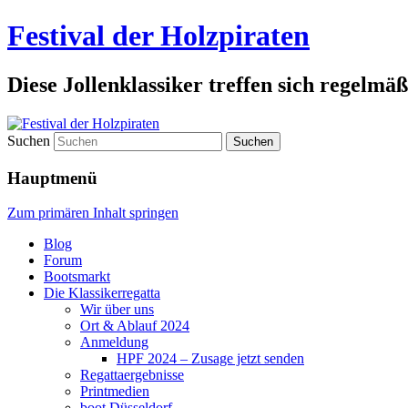
Festival der Holzpiraten
Diese Jollenklassiker treffen sich regelmäß
Suchen
Hauptmenü
Zum primären Inhalt springen
Blog
Forum
Bootsmarkt
Die Klassikerregatta
Wir über uns
Ort & Ablauf 2024
Anmeldung
HPF 2024 – Zusage jetzt senden
Regattaergebnisse
Printmedien
boot Düsseldorf