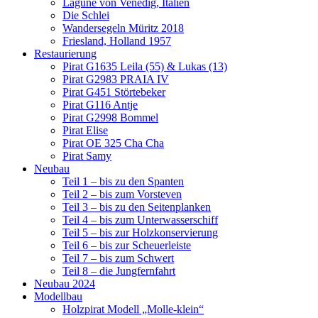
Lagune von Venedig, Italien
Die Schlei
Wandersegeln Müritz 2018
Friesland, Holland 1957
Restaurierung
Pirat G1635 Leila (55) & Lukas (13)
Pirat G2983 PRAIA IV
Pirat G451 Störtebeker
Pirat G116 Antje
Pirat G2998 Bommel
Pirat Elise
Pirat OE 325 Cha Cha
Pirat Samy
Neubau
Teil 1 – bis zu den Spanten
Teil 2 – bis zum Vorsteven
Teil 3 – bis zu den Seitenplanken
Teil 4 – bis zum Unterwasserschiff
Teil 5 – bis zur Holzkonservierung
Teil 6 – bis zur Scheuerleiste
Teil 7 – bis zum Schwert
Teil 8 – die Jungfernfahrt
Neubau 2024
Modellbau
Holzpirat Modell „Molle-klein“