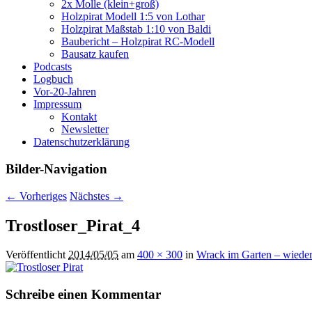
2x Molle (klein+groß)
Holzpirat Modell 1:5 von Lothar
Holzpirat Maßstab 1:10 von Baldi
Baubericht – Holzpirat RC-Modell
Bausatz kaufen
Podcasts
Logbuch
Vor-20-Jahren
Impressum
Kontakt
Newsletter
Datenschutzerklärung
Bilder-Navigation
← Vorheriges
Nächstes →
Trostloser_Pirat_4
Veröffentlicht
2014/05/05
am
400 × 300
in
Wrack im Garten – wieder
Schreibe einen Kommentar