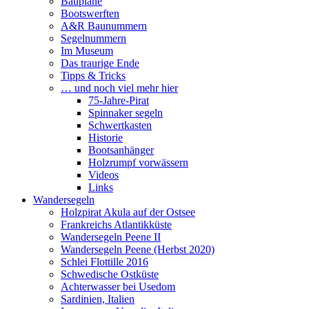
Baupläne
Bootswerften
A&R Baunummern
Segelnummern
Im Museum
Das traurige Ende
Tipps & Tricks
… und noch viel mehr hier
75-Jahre-Pirat
Spinnaker segeln
Schwertkasten
Historie
Bootsanhänger
Holzrumpf vorwässern
Videos
Links
Wandersegeln
Holzpirat Akula auf der Ostsee
Frankreichs Atlantikküste
Wandersegeln Peene II
Wandersegeln Peene (Herbst 2020)
Schlei Flottille 2016
Schwedische Ostküste
Achterwasser bei Usedom
Sardinien, Italien