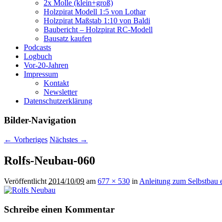
2x Molle (klein+groß)
Holzpirat Modell 1:5 von Lothar
Holzpirat Maßstab 1:10 von Baldi
Baubericht – Holzpirat RC-Modell
Bausatz kaufen
Podcasts
Logbuch
Vor-20-Jahren
Impressum
Kontakt
Newsletter
Datenschutzerklärung
Bilder-Navigation
← Vorheriges
Nächstes →
Rolfs-Neubau-060
Veröffentlicht
2014/10/09
am
677 × 530
in
Anleitung zum Selbstbau e
Schreibe einen Kommentar