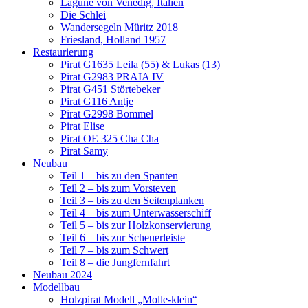
Lagune von Venedig, Italien
Die Schlei
Wandersegeln Müritz 2018
Friesland, Holland 1957
Restaurierung
Pirat G1635 Leila (55) & Lukas (13)
Pirat G2983 PRAIA IV
Pirat G451 Störtebeker
Pirat G116 Antje
Pirat G2998 Bommel
Pirat Elise
Pirat OE 325 Cha Cha
Pirat Samy
Neubau
Teil 1 – bis zu den Spanten
Teil 2 – bis zum Vorsteven
Teil 3 – bis zu den Seitenplanken
Teil 4 – bis zum Unterwasserschiff
Teil 5 – bis zur Holzkonservierung
Teil 6 – bis zur Scheuerleiste
Teil 7 – bis zum Schwert
Teil 8 – die Jungfernfahrt
Neubau 2024
Modellbau
Holzpirat Modell „Molle-klein“