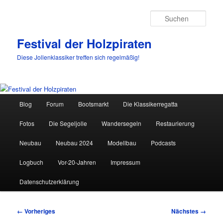
Such
Festival der Holzpiraten
Diese Jollenklassiker treffen sich regelmäßig!
Hauptmenü
Blog
Forum
Bootsmarkt
Die Klassikerregatta
Zum
Fotos
Die Segeljolle
Wandersegeln
Restaurierung
primären
Neubau
Neubau 2024
Modellbau
Podcasts
Inhalt
Logbuch
Vor-20-Jahren
Impressum
springen
Datenschutzerklärung
Bilder-
← Vorheriges
Nächstes →
Navigation