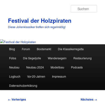
Such
Festival der Holzpiraten
Diese Jollenklassiker treffen sich regelmäßig!
Hauptmenü
Blog
Forum
Bootsmarkt
Die Klassikerregatta
Zum
Fotos
Die Segeljolle
Wandersegeln
Restaurierung
primären
Neubau
Neubau 2024
Modellbau
Podcasts
Inhalt
Logbuch
Vor-20-Jahren
Impressum
springen
Datenschutzerklärung
Bilder-
← Vorheriges
Nächstes →
Navigation