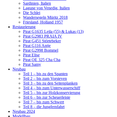
Sardinien, Italien
Lagune von Venedig, Italien
Die Schlei
Wandersegeln Müritz 2018
Friesland, Holland 1957
Restaurierung
Pirat G1635 Leila (55) & Lukas (13)
Pirat G2983 PRAIA IV
Pirat G451 Störtebeker
Pirat G116 Antje
Pirat G2998 Bommel
Pirat Elise
Pirat OE 325 Cha Cha
Pirat Samy
Neubau
Teil 1 – bis zu den Spanten
Teil 2 – bis zum Vorsteven
Teil 3 – bis zu den Seitenplanken
Teil 4 – bis zum Unterwasserschiff
Teil 5 – bis zur Holzkonservierung
Teil 6 – bis zur Scheuerleiste
Teil 7 – bis zum Schwert
Teil 8 – die Jungfernfahrt
Neubau 2024
Modellbau