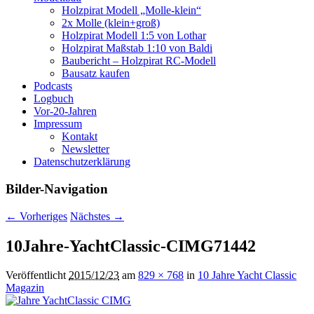
Holzpirat Modell „Molle-klein“
2x Molle (klein+groß)
Holzpirat Modell 1:5 von Lothar
Holzpirat Maßstab 1:10 von Baldi
Baubericht – Holzpirat RC-Modell
Bausatz kaufen
Podcasts
Logbuch
Vor-20-Jahren
Impressum
Kontakt
Newsletter
Datenschutzerklärung
Bilder-Navigation
← Vorheriges
Nächstes →
10Jahre-YachtClassic-CIMG71442
Veröffentlicht
2015/12/23
am
829 × 768
in
10 Jahre Yacht Classic
Magazin