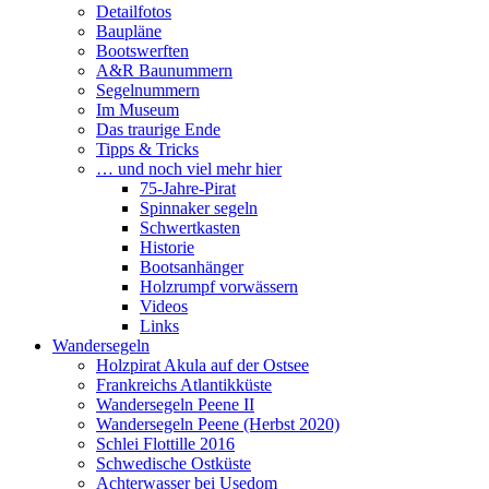
Detailfotos
Baupläne
Bootswerften
A&R Baunummern
Segelnummern
Im Museum
Das traurige Ende
Tipps & Tricks
… und noch viel mehr hier
75-Jahre-Pirat
Spinnaker segeln
Schwertkasten
Historie
Bootsanhänger
Holzrumpf vorwässern
Videos
Links
Wandersegeln
Holzpirat Akula auf der Ostsee
Frankreichs Atlantikküste
Wandersegeln Peene II
Wandersegeln Peene (Herbst 2020)
Schlei Flottille 2016
Schwedische Ostküste
Achterwasser bei Usedom