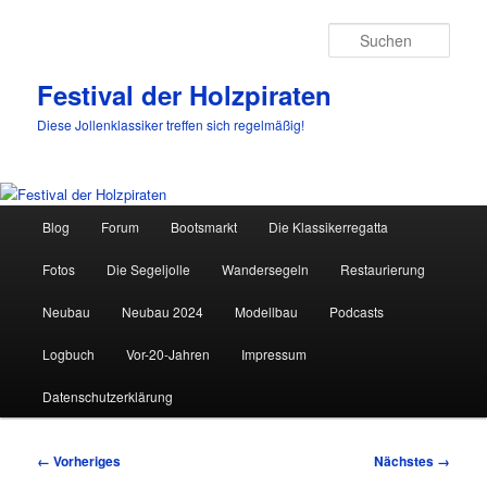
Such
Festival der Holzpiraten
Diese Jollenklassiker treffen sich regelmäßig!
Hauptmenü
Blog
Forum
Bootsmarkt
Die Klassikerregatta
Zum
Fotos
Die Segeljolle
Wandersegeln
Restaurierung
primären
Neubau
Neubau 2024
Modellbau
Podcasts
Inhalt
Logbuch
Vor-20-Jahren
Impressum
springen
Datenschutzerklärung
Bilder-
← Vorheriges
Nächstes →
Navigation