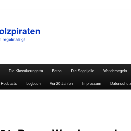
olzpiraten
ch regelmäßig!
Die Klassikerregatta
Fotos
Die Segeljolle
Wandersegeln
Podcasts
Logbuch
Vor-20-Jahren
Impressum
Datenschutz