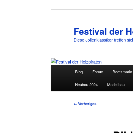
Festival der H
Diese Jollenklassiker treffen si
Hauptmenü
Blog
Forum
Bootsmarkt
Zum
Neubau 2024
Modellbau
primären
Inhalt
Bilder-
← Vorheriges
Navigation
springen