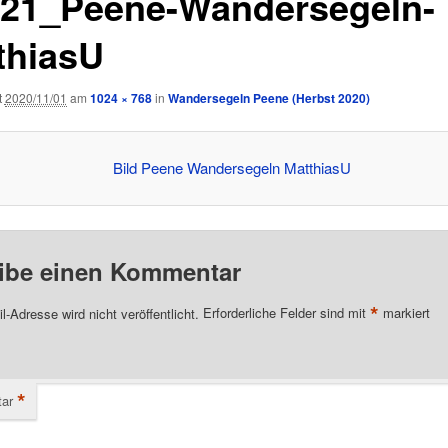
d21_Peene-Wandersegeln-
thiasU
t
2020/11/01
am
1024 × 768
in
Wandersegeln Peene (Herbst 2020)
ibe einen Kommentar
*
l-Adresse wird nicht veröffentlicht.
Erforderliche Felder sind mit
markiert
*
ar