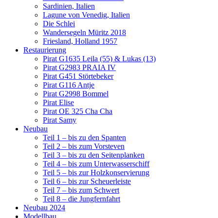
Sardinien, Italien
Lagune von Venedig, Italien
Die Schlei
Wandersegeln Müritz 2018
Friesland, Holland 1957
Restaurierung
Pirat G1635 Leila (55) & Lukas (13)
Pirat G2983 PRAIA IV
Pirat G451 Störtebeker
Pirat G116 Antje
Pirat G2998 Bommel
Pirat Elise
Pirat OE 325 Cha Cha
Pirat Samy
Neubau
Teil 1 – bis zu den Spanten
Teil 2 – bis zum Vorsteven
Teil 3 – bis zu den Seitenplanken
Teil 4 – bis zum Unterwasserschiff
Teil 5 – bis zur Holzkonservierung
Teil 6 – bis zur Scheuerleiste
Teil 7 – bis zum Schwert
Teil 8 – die Jungfernfahrt
Neubau 2024
Modellbau