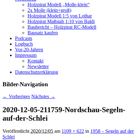
Holzpirat Modell „Molle-klein“
2x Molle (klein+groß)
Holzpirat Modell 1:5 von Lothar
Holzpirat Maßstab 1:10 von Baldi
Baubericht – Holzpirat RC-Modell
Bausatz kaufen
Podcasts
Logbuch
Vor-20-Jahren
Impressum
Kontakt
Newsletter
Datenschutzerklärung
Bilder-Navigation
← Vorheriges
Nächstes →
2020-12-05-211759-Nordschau-Segeln-
auf-der-Schlei
Veröffentlicht
2020/12/05
am
1109 × 622
in
1958 – Segeln auf der
Schlei