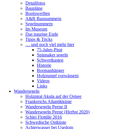
Detailfotos
Baupläne
Bootswerften
A&R Baunummern
Segelnummern
Im Museum
Das traurige Ende
Tipps & Tricks
… und noch viel mehr hier
75-Jahre-Pirat
Spinnaker segeln
Schwertkasten
Historie
Bootsanhänger
Holzrumpf vorwässern
Videos
Links
Wandersegeln
Holzpirat Akula auf der Ostsee
Frankreichs Atlantikküste
Wandersegeln Peene II
Wandersegeln Peene (Herbst 2020)
Schlei Flottille 2016
Schwedische Ostküste
Achterwasser bei Usedom