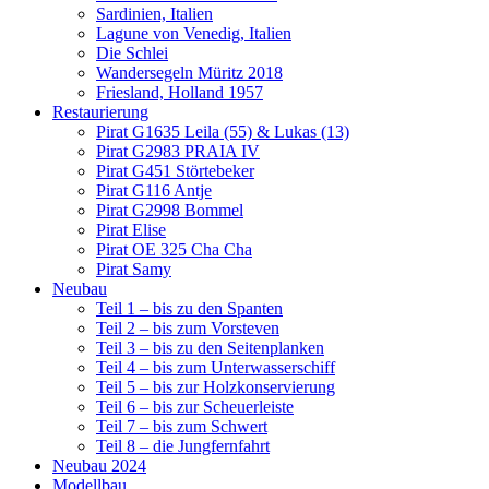
Sardinien, Italien
Lagune von Venedig, Italien
Die Schlei
Wandersegeln Müritz 2018
Friesland, Holland 1957
Restaurierung
Pirat G1635 Leila (55) & Lukas (13)
Pirat G2983 PRAIA IV
Pirat G451 Störtebeker
Pirat G116 Antje
Pirat G2998 Bommel
Pirat Elise
Pirat OE 325 Cha Cha
Pirat Samy
Neubau
Teil 1 – bis zu den Spanten
Teil 2 – bis zum Vorsteven
Teil 3 – bis zu den Seitenplanken
Teil 4 – bis zum Unterwasserschiff
Teil 5 – bis zur Holzkonservierung
Teil 6 – bis zur Scheuerleiste
Teil 7 – bis zum Schwert
Teil 8 – die Jungfernfahrt
Neubau 2024
Modellbau