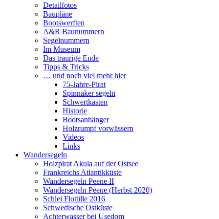
Detailfotos
Baupläne
Bootswerften
A&R Baunummern
Segelnummern
Im Museum
Das traurige Ende
Tipps & Tricks
… und noch viel mehr hier
75-Jahre-Pirat
Spinnaker segeln
Schwertkasten
Historie
Bootsanhänger
Holzrumpf vorwässern
Videos
Links
Wandersegeln
Holzpirat Akula auf der Ostsee
Frankreichs Atlantikküste
Wandersegeln Peene II
Wandersegeln Peene (Herbst 2020)
Schlei Flottille 2016
Schwedische Ostküste
Achterwasser bei Usedom