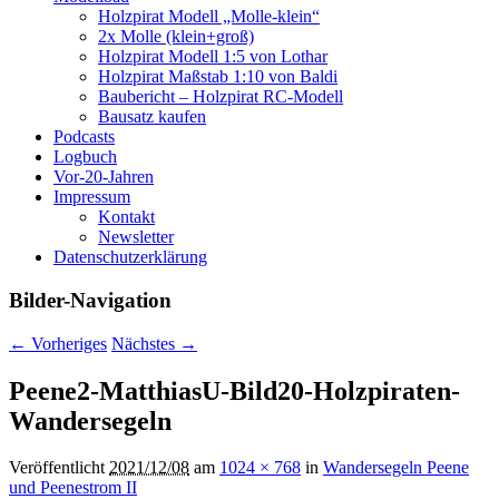
Holzpirat Modell „Molle-klein“
2x Molle (klein+groß)
Holzpirat Modell 1:5 von Lothar
Holzpirat Maßstab 1:10 von Baldi
Baubericht – Holzpirat RC-Modell
Bausatz kaufen
Podcasts
Logbuch
Vor-20-Jahren
Impressum
Kontakt
Newsletter
Datenschutzerklärung
Bilder-Navigation
← Vorheriges
Nächstes →
Peene2-MatthiasU-Bild20-Holzpiraten-
Wandersegeln
Veröffentlicht
2021/12/08
am
1024 × 768
in
Wandersegeln Peene
und Peenestrom II