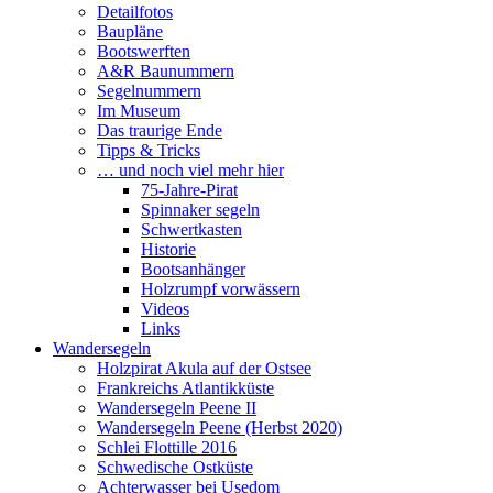
Detailfotos
Baupläne
Bootswerften
A&R Baunummern
Segelnummern
Im Museum
Das traurige Ende
Tipps & Tricks
… und noch viel mehr hier
75-Jahre-Pirat
Spinnaker segeln
Schwertkasten
Historie
Bootsanhänger
Holzrumpf vorwässern
Videos
Links
Wandersegeln
Holzpirat Akula auf der Ostsee
Frankreichs Atlantikküste
Wandersegeln Peene II
Wandersegeln Peene (Herbst 2020)
Schlei Flottille 2016
Schwedische Ostküste
Achterwasser bei Usedom