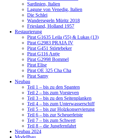
Sardinien, Italien
Lagune von Venedig, Italien
Die Schlei
Wandersegeln Müritz 2018
Friesland, Holland 1957
Restaurierung
Pirat G1635 Leila (55) & Lukas (13)
Pirat G2983 PRAIA IV
Pirat G451 Störtebeker
Pirat G116 Antje
Pirat G2998 Bommel
Pirat Elise
Pirat OE 325 Cha Cha
Pirat Samy
Neubau
Teil 1 – bis zu den Spanten
Teil 2 – bis zum Vorsteven
Teil 3 – bis zu den Seitenplanken
Teil 4 – bis zum Unterwasserschiff
Teil 5 – bis zur Holzkonservierung
Teil 6 – bis zur Scheuerleiste
Teil 7 – bis zum Schwert
Teil 8 – die Jungfernfahrt
Neubau 2024
Modellbau