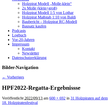
Holzpirat Modell „Molle-klein“
2x Molle (klein+groß)
Holzpirat Modell 1:5 von Lothar
Holzpirat Maßstab 1:10 von Baldi
Baubericht – Holzpirat RC-Modell
Bausatz kaufen
Podcasts
Logbuch
Vor-20-Jahren
Impressum
Kontakt
Newsletter
Datenschutzerklärung
Bilder-Navigation
← Vorheriges
HPF2022-Regatta-Ergebnissse
Veröffentlicht
2022/09/13
am
600 × 692
in
31 Holzpiraten auf dem
18. Holzpiratenfestival