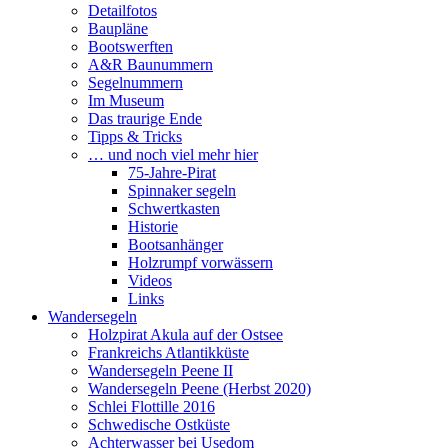
Detailfotos
Baupläne
Bootswerften
A&R Baunummern
Segelnummern
Im Museum
Das traurige Ende
Tipps & Tricks
… und noch viel mehr hier
75-Jahre-Pirat
Spinnaker segeln
Schwertkasten
Historie
Bootsanhänger
Holzrumpf vorwässern
Videos
Links
Wandersegeln
Holzpirat Akula auf der Ostsee
Frankreichs Atlantikküste
Wandersegeln Peene II
Wandersegeln Peene (Herbst 2020)
Schlei Flottille 2016
Schwedische Ostküste
Achterwasser bei Usedom