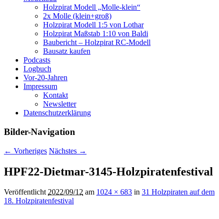
Holzpirat Modell „Molle-klein“
2x Molle (klein+groß)
Holzpirat Modell 1:5 von Lothar
Holzpirat Maßstab 1:10 von Baldi
Baubericht – Holzpirat RC-Modell
Bausatz kaufen
Podcasts
Logbuch
Vor-20-Jahren
Impressum
Kontakt
Newsletter
Datenschutzerklärung
Bilder-Navigation
← Vorheriges
Nächstes →
HPF22-Dietmar-3145-Holzpiratenfestival
Veröffentlicht
2022/09/12
am
1024 × 683
in
31 Holzpiraten auf dem
18. Holzpiratenfestival