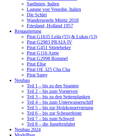
Sardinien, Italien
Lagune von Venedig, Italien
Die Schlei
Wandersegeln Müritz 2018
Friesland, Holland 1957
Restaurierung
Pirat G1635 Leila (55) & Lukas (13)
Pirat G2983 PRAIA IV
Pirat G451 Störtebeker
Pirat G116 Antje
Pirat G2998 Bommel
Pirat Elise
Pirat OE 325 Cha Cha
Pirat Samy
Neubau
Teil 1 – bis zu den Spanten
Teil 2 – bis zum Vorsteven
Teil 3 – bis zu den Seitenplanken
Teil 4 – bis zum Unterwasserschiff
Teil 5 – bis zur Holzkonservierung
Teil 6 – bis zur Scheuerleiste
Teil 7 – bis zum Schwert
Teil 8 – die Jungfernfahrt
Neubau 2024
Modellbau