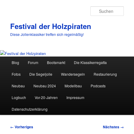
Such
Festival der Holzpiraten
Diese Jollenklassiker treffen sich regelmäßig!
Hauptmenü
Blog
Forum
Bootsmarkt
Die Klassikerregatta
Zum
Fotos
Die Segeljolle
Wandersegeln
Restaurierung
primären
Neubau
Neubau 2024
Modellbau
Podcasts
Inhalt
Logbuch
Vor-20-Jahren
Impressum
springen
Datenschutzerklärung
Bilder-
← Vorheriges
Nächstes →
Navigation