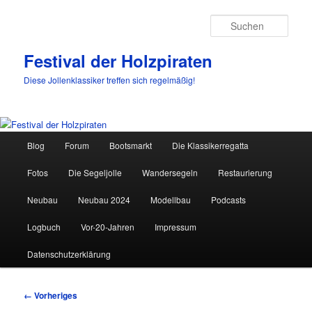
Such
Festival der Holzpiraten
Diese Jollenklassiker treffen sich regelmäßig!
Hauptmenü
Blog
Forum
Bootsmarkt
Die Klassikerregatta
Zum
Fotos
Die Segeljolle
Wandersegeln
Restaurierung
primären
Neubau
Neubau 2024
Modellbau
Podcasts
Inhalt
Logbuch
Vor-20-Jahren
Impressum
springen
Datenschutzerklärung
Bilder-
← Vorheriges
Navigation