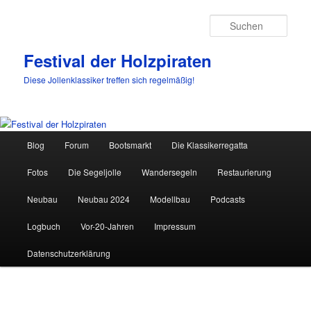
Such
Festival der Holzpiraten
Diese Jollenklassiker treffen sich regelmäßig!
Hauptmenü
Blog
Forum
Bootsmarkt
Die Klassikerregatta
Zum
Fotos
Die Segeljolle
Wandersegeln
Restaurierung
primären
Neubau
Neubau 2024
Modellbau
Podcasts
Inhalt
Logbuch
Vor-20-Jahren
Impressum
springen
Datenschutzerklärung
Beitragsnavigation