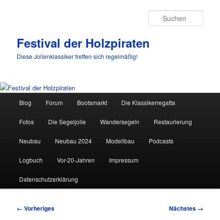
Such
Festival der Holzpiraten
Diese Jollenklassiker treffen sich regelmäßig!
Hauptmenü
Blog
Forum
Bootsmarkt
Die Klassikerregatta
Zum
Fotos
Die Segeljolle
Wandersegeln
Restaurierung
primären
Neubau
Neubau 2024
Modellbau
Podcasts
Inhalt
Logbuch
Vor-20-Jahren
Impressum
springen
Datenschutzerklärung
Bilder-
← Vorheriges
Nächstes →
Navigation