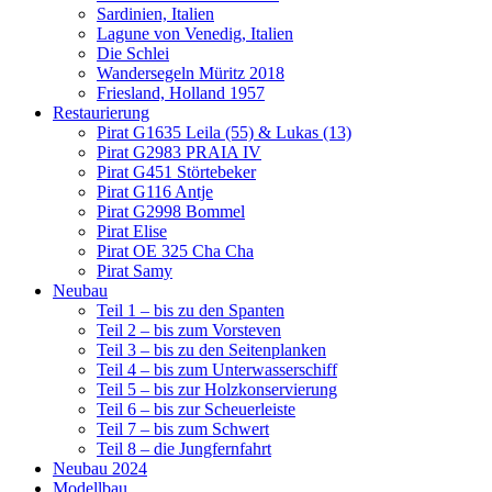
Sardinien, Italien
Lagune von Venedig, Italien
Die Schlei
Wandersegeln Müritz 2018
Friesland, Holland 1957
Restaurierung
Pirat G1635 Leila (55) & Lukas (13)
Pirat G2983 PRAIA IV
Pirat G451 Störtebeker
Pirat G116 Antje
Pirat G2998 Bommel
Pirat Elise
Pirat OE 325 Cha Cha
Pirat Samy
Neubau
Teil 1 – bis zu den Spanten
Teil 2 – bis zum Vorsteven
Teil 3 – bis zu den Seitenplanken
Teil 4 – bis zum Unterwasserschiff
Teil 5 – bis zur Holzkonservierung
Teil 6 – bis zur Scheuerleiste
Teil 7 – bis zum Schwert
Teil 8 – die Jungfernfahrt
Neubau 2024
Modellbau