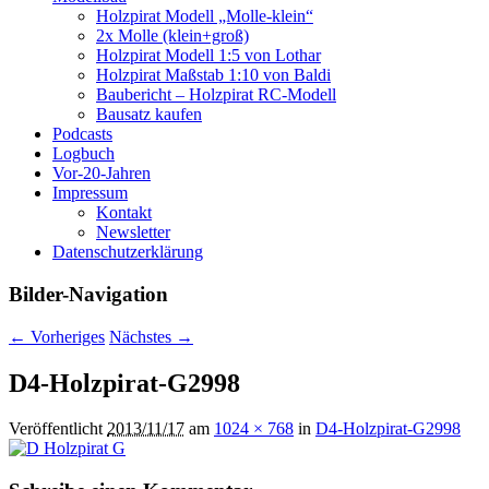
Holzpirat Modell „Molle-klein“
2x Molle (klein+groß)
Holzpirat Modell 1:5 von Lothar
Holzpirat Maßstab 1:10 von Baldi
Baubericht – Holzpirat RC-Modell
Bausatz kaufen
Podcasts
Logbuch
Vor-20-Jahren
Impressum
Kontakt
Newsletter
Datenschutzerklärung
Bilder-Navigation
← Vorheriges
Nächstes →
D4-Holzpirat-G2998
Veröffentlicht
2013/11/17
am
1024 × 768
in
D4-Holzpirat-G2998