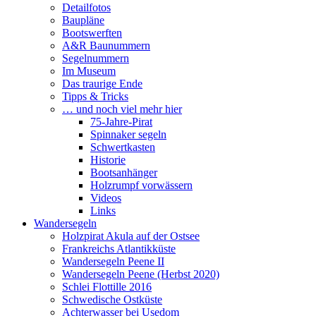
Detailfotos
Baupläne
Bootswerften
A&R Baunummern
Segelnummern
Im Museum
Das traurige Ende
Tipps & Tricks
… und noch viel mehr hier
75-Jahre-Pirat
Spinnaker segeln
Schwertkasten
Historie
Bootsanhänger
Holzrumpf vorwässern
Videos
Links
Wandersegeln
Holzpirat Akula auf der Ostsee
Frankreichs Atlantikküste
Wandersegeln Peene II
Wandersegeln Peene (Herbst 2020)
Schlei Flottille 2016
Schwedische Ostküste
Achterwasser bei Usedom