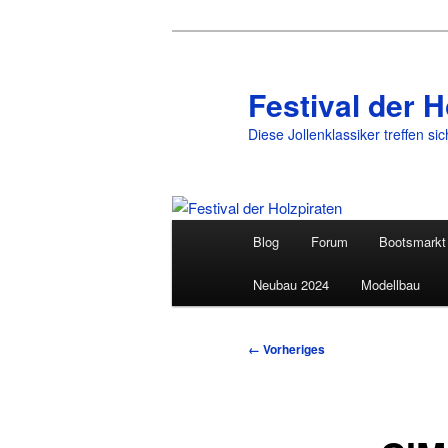
Festival der H
Diese Jollenklassiker treffen si
Hauptmenü
Blog
Forum
Bootsmarkt
Zum
Neubau 2024
Modellbau
primären
Inhalt
Bilder-
← Vorheriges
Navigation
springen