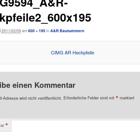
G9594_A&R-
kpfeile2_600x195
t
2011/02/09
am
600 × 195
in
A&R Baunummern
ibe einen Kommentar
*
l-Adresse wird nicht veröffentlicht.
Erforderliche Felder sind mit
markiert
*
ar