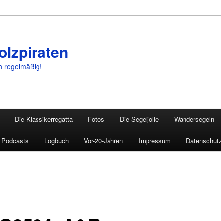
olzpiraten
ch regelmäßig!
Die Klassikerregatta
Fotos
Die Segeljolle
Wandersegeln
Podcasts
Logbuch
Vor-20-Jahren
Impressum
Datenschutz