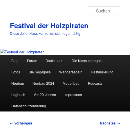
Such
Festival der Holzpiraten
Diese Jollenklassiker treffen sich regelmäßig!
Hauptmenü
Blog
Forum
Bootsmarkt
Die Klassikerregatta
Zum
Fotos
Die Segeljolle
Wandersegeln
Restaurierung
primären
Neubau
Neubau 2024
Modellbau
Podcasts
Inhalt
Logbuch
Vor-20-Jahren
Impressum
springen
Datenschutzerklärung
Bilder-
← Vorheriges
Nächstes →
Navigation