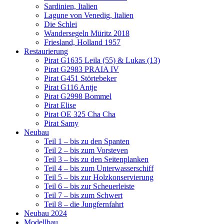
Sardinien, Italien
Lagune von Venedig, Italien
Die Schlei
Wandersegeln Müritz 2018
Friesland, Holland 1957
Restaurierung
Pirat G1635 Leila (55) & Lukas (13)
Pirat G2983 PRAIA IV
Pirat G451 Störtebeker
Pirat G116 Antje
Pirat G2998 Bommel
Pirat Elise
Pirat OE 325 Cha Cha
Pirat Samy
Neubau
Teil 1 – bis zu den Spanten
Teil 2 – bis zum Vorsteven
Teil 3 – bis zu den Seitenplanken
Teil 4 – bis zum Unterwasserschiff
Teil 5 – bis zur Holzkonservierung
Teil 6 – bis zur Scheuerleiste
Teil 7 – bis zum Schwert
Teil 8 – die Jungfernfahrt
Neubau 2024
Modellbau