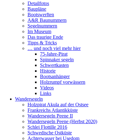
Detailfotos
Baupläne
Bootswerften
A&R Baunummern
Segelnummern
Im Museum
Das traurige Ende
Tipps & Tricks
… und noch viel mehr hier
75-Jahre-Pirat
Spinnaker segeln
Schwertkasten
Historie
Bootsanhänger
Holzrumpf vorwässern
Videos
Links
Wandersegeln
Holzpirat Akula auf der Ostsee
Frankreichs Atlantikküste
Wandersegeln Peene II
Wandersegeln Peene (Herbst 2020)
Schlei Flottille 2016
Schwedische Ostküste
Achterwasser bei Usedom