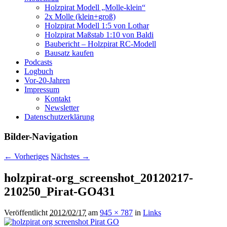
Holzpirat Modell „Molle-klein“
2x Molle (klein+groß)
Holzpirat Modell 1:5 von Lothar
Holzpirat Maßstab 1:10 von Baldi
Baubericht – Holzpirat RC-Modell
Bausatz kaufen
Podcasts
Logbuch
Vor-20-Jahren
Impressum
Kontakt
Newsletter
Datenschutzerklärung
Bilder-Navigation
← Vorheriges
Nächstes →
holzpirat-org_screenshot_20120217-
210250_Pirat-GO431
Veröffentlicht
2012/02/17
am
945 × 787
in
Links