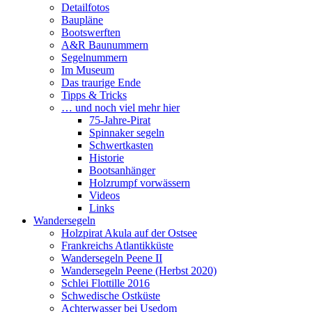
Detailfotos
Baupläne
Bootswerften
A&R Baunummern
Segelnummern
Im Museum
Das traurige Ende
Tipps & Tricks
… und noch viel mehr hier
75-Jahre-Pirat
Spinnaker segeln
Schwertkasten
Historie
Bootsanhänger
Holzrumpf vorwässern
Videos
Links
Wandersegeln
Holzpirat Akula auf der Ostsee
Frankreichs Atlantikküste
Wandersegeln Peene II
Wandersegeln Peene (Herbst 2020)
Schlei Flottille 2016
Schwedische Ostküste
Achterwasser bei Usedom