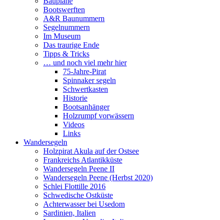
Baupläne
Bootswerften
A&R Baunummern
Segelnummern
Im Museum
Das traurige Ende
Tipps & Tricks
… und noch viel mehr hier
75-Jahre-Pirat
Spinnaker segeln
Schwertkasten
Historie
Bootsanhänger
Holzrumpf vorwässern
Videos
Links
Wandersegeln
Holzpirat Akula auf der Ostsee
Frankreichs Atlantikküste
Wandersegeln Peene II
Wandersegeln Peene (Herbst 2020)
Schlei Flottille 2016
Schwedische Ostküste
Achterwasser bei Usedom
Sardinien, Italien