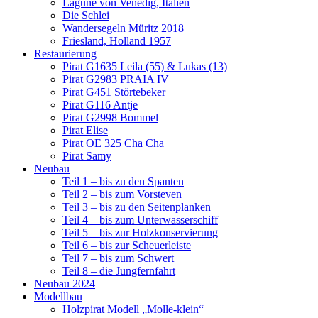
Lagune von Venedig, Italien
Die Schlei
Wandersegeln Müritz 2018
Friesland, Holland 1957
Restaurierung
Pirat G1635 Leila (55) & Lukas (13)
Pirat G2983 PRAIA IV
Pirat G451 Störtebeker
Pirat G116 Antje
Pirat G2998 Bommel
Pirat Elise
Pirat OE 325 Cha Cha
Pirat Samy
Neubau
Teil 1 – bis zu den Spanten
Teil 2 – bis zum Vorsteven
Teil 3 – bis zu den Seitenplanken
Teil 4 – bis zum Unterwasserschiff
Teil 5 – bis zur Holzkonservierung
Teil 6 – bis zur Scheuerleiste
Teil 7 – bis zum Schwert
Teil 8 – die Jungfernfahrt
Neubau 2024
Modellbau
Holzpirat Modell „Molle-klein“