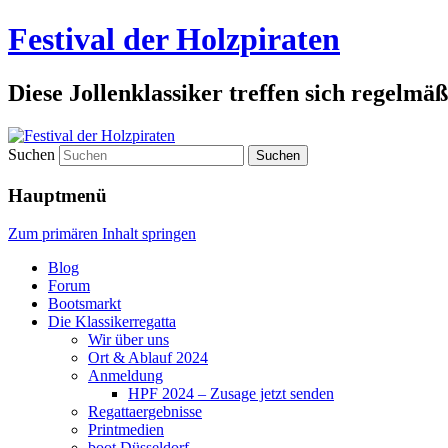
Festival der Holzpiraten
Diese Jollenklassiker treffen sich regelmäß
Suchen
Hauptmenü
Zum primären Inhalt springen
Blog
Forum
Bootsmarkt
Die Klassikerregatta
Wir über uns
Ort & Ablauf 2024
Anmeldung
HPF 2024 – Zusage jetzt senden
Regattaergebnisse
Printmedien
boot Düsseldorf