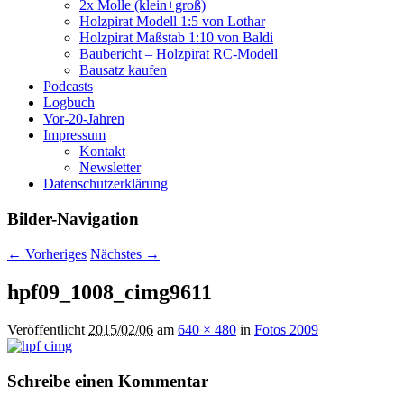
2x Molle (klein+groß)
Holzpirat Modell 1:5 von Lothar
Holzpirat Maßstab 1:10 von Baldi
Baubericht – Holzpirat RC-Modell
Bausatz kaufen
Podcasts
Logbuch
Vor-20-Jahren
Impressum
Kontakt
Newsletter
Datenschutzerklärung
Bilder-Navigation
← Vorheriges
Nächstes →
hpf09_1008_cimg9611
Veröffentlicht
2015/02/06
am
640 × 480
in
Fotos 2009
Schreibe einen Kommentar