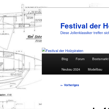
Festival der H
Diese Jollenklassiker treffen si
Hauptmenü
Blog
Forum
Bootsmarkt
Zum
Neubau 2024
Modellbau
primären
Inhalt
Bilder-
← Vorheriges
Navigation
springen