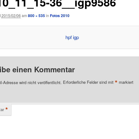
10_11_15-36__igp9586
t
2015/02/06
am
800 × 535
in
Fotos 2010
ibe einen Kommentar
*
l-Adresse wird nicht veröffentlicht.
Erforderliche Felder sind mit
markiert
*
ar