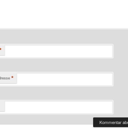
*
*
dresse