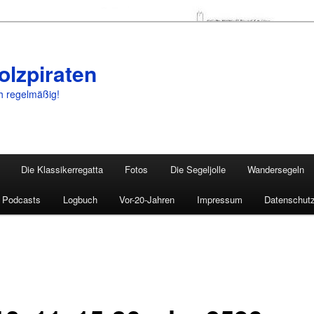
olzpiraten
ch regelmäßig!
Die Klassikerregatta
Fotos
Die Segeljolle
Wandersegeln
Podcasts
Logbuch
Vor-20-Jahren
Impressum
Datenschutz