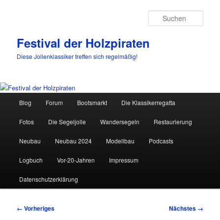
Such
Festival der Holzpiraten
Diese Jollenklassiker treffen sich regelmäßig!
Hauptmenü
Blog
Forum
Bootsmarkt
Die Klassikerregatta
Zum
Fotos
Die Segeljolle
Wandersegeln
Restaurierung
primären
Neubau
Neubau 2024
Modellbau
Podcasts
Inhalt
Logbuch
Vor-20-Jahren
Impressum
springen
Datenschutzerklärung
Bilder-
← Vorheriges
Nächstes →
Navigation