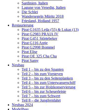
Sardinien, Italien
Lagune von Venedig, Italien
Die Schlei
Wandersegeln Müritz 2018
Friesland, Holland 1957
Restaurierung
Pirat G1635 Leila (55) & Lukas (13)
Pirat G2983 PRAIA IV
Pirat G451 Störtebeker
Pirat G116 Antje
Pirat G2998 Bommel
Pirat Elise
Pirat OE 325 Cha Cha
Pirat Samy
Neubau
Teil 1 – bis zu den Spanten
Teil 2 – bis zum Vorsteven
Teil 3 – bis zu den Seitenplanken
Teil 4 – bis zum Unterwasserschiff
Teil 5 – bis zur Holzkonservierung
Teil 6 – bis zur Scheuerleiste
Teil 7 – bis zum Schwert
Teil 8 – die Jungfernfahrt
Neubau 2024
Modellbau