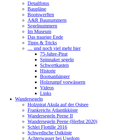
Detailfotos
Baupläne
Bootswerften
A&R Baunummern
Segelnummern
Im Museum
Das traurige Ende
Tipps & Tricks
… und noch viel mehr hier
75-Jahre-Pirat
Spinnaker segeln
Schwertkasten
Historie
Bootsanhänger
Holzrumpf vorwässern
Videos
Links
Wandersegeln
Holzpirat Akula auf der Ostsee
Frankreichs Atlantikküste
Wandersegeln Peene II
Wandersegeln Peene (Herbst 2020)
Schlei Flottille 2016
Schwedische Ostküste
Achterwasser bei Usedom