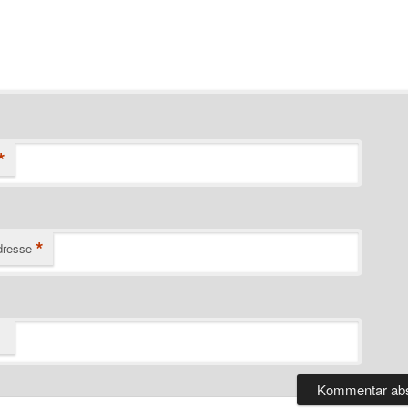
*
*
dresse