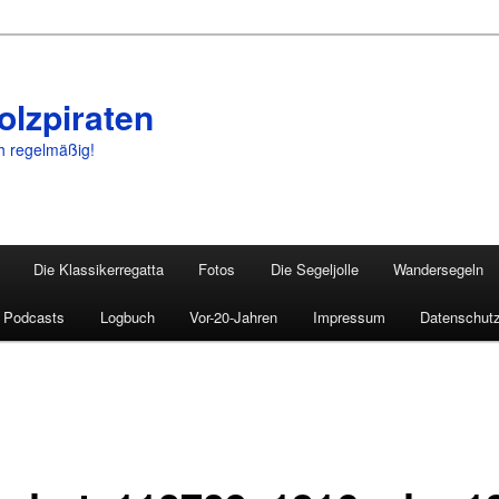
olzpiraten
ch regelmäßig!
Die Klassikerregatta
Fotos
Die Segeljolle
Wandersegeln
Podcasts
Logbuch
Vor-20-Jahren
Impressum
Datenschutz