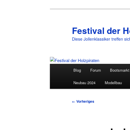
Festival der H
Diese Jollenklassiker treffen si
Hauptmenü
Blog
Forum
Bootsmarkt
Zum
Neubau 2024
Modellbau
primären
Inhalt
Bilder-
← Vorheriges
Navigation
springen