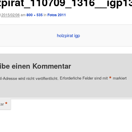
zpirat_110709_1316__igp1
t
2015/02/06
am
800 × 535
in
Fotos 2011
ibe einen Kommentar
*
l-Adresse wird nicht veröffentlicht.
Erforderliche Felder sind mit
markiert
*
ar