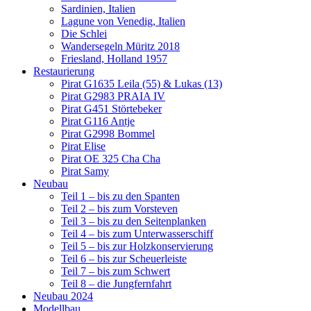
Sardinien, Italien
Lagune von Venedig, Italien
Die Schlei
Wandersegeln Müritz 2018
Friesland, Holland 1957
Restaurierung
Pirat G1635 Leila (55) & Lukas (13)
Pirat G2983 PRAIA IV
Pirat G451 Störtebeker
Pirat G116 Antje
Pirat G2998 Bommel
Pirat Elise
Pirat OE 325 Cha Cha
Pirat Samy
Neubau
Teil 1 – bis zu den Spanten
Teil 2 – bis zum Vorsteven
Teil 3 – bis zu den Seitenplanken
Teil 4 – bis zum Unterwasserschiff
Teil 5 – bis zur Holzkonservierung
Teil 6 – bis zur Scheuerleiste
Teil 7 – bis zum Schwert
Teil 8 – die Jungfernfahrt
Neubau 2024
Modellbau