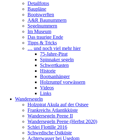
Detailfotos
Baupläne
Bootswerften
A&R Baunummern
Segelnummern
Im Museum
Das traurige Ende
Tipps & Tricks
… und noch viel mehr hier
75-Jahre-Pirat
Spinnaker segeln
Schwertkasten
Historie
Bootsanhänger
Holzrumpf vorwässern
Videos
Links
Wandersegeln
Holzpirat Akula auf der Ostsee
Frankreichs Atlantikküste
Wandersegeln Peene II
Wandersegeln Peene (Herbst 2020)
Schlei Flottille 2016
Schwedische Ostküste
Achterwasser bei Usedom