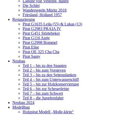
Lagune von Venedig, Italien
Die Schlei
Wandersegeln Müritz 2018
Friesland, Holland 1957
Restaurierung
Pirat G1635 Leila (55) & Lukas (13)
Pirat G2983 PRAIA IV
Pirat G451 Störtebeker
Pirat G116 Antje
Pirat G2998 Bommel
Pirat Elise
Pirat OE 325 Cha Cha
Pirat Samy
Neubau
Teil 1 – bis zu den Spanten
Teil 2 – bis zum Vorsteven
Teil 3 – bis zu den Seitenplanken
Teil 4 – bis zum Unterwasserschiff
Teil 5 – bis zur Holzkonservierung
Teil 6 – bis zur Scheuerleiste
Teil 7 – bis zum Schwert
Teil 8 – die Jungfernfahrt
Neubau 2024
Modellbau
Holzpirat Modell „Molle-klein“