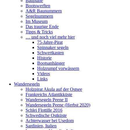
Baupläne
Bootswerften
A&R Baunummern
Segelnummern
Im Museum
Das traurige Ende
Tipps & Tricks
… und noch viel mehr hier
75-Jahre-Pirat
Spinnaker segeln
Schwertkasten
Historie
Bootsanhänger
Holzrumpf vorwässern
Videos
Links
Wandersegeln
Holzpirat Akula auf der Ostsee
Frankreichs Atlantikküste
Wandersegeln Peene II
Wandersegeln Peene (Herbst 2020)
Schlei Flottille 2016
Schwedische Ostküste
Achterwasser bei Usedom
Sardinien, Italien