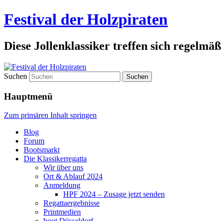
Festival der Holzpiraten
Diese Jollenklassiker treffen sich regelmäß
Suchen
Hauptmenü
Zum primären Inhalt springen
Blog
Forum
Bootsmarkt
Die Klassikerregatta
Wir über uns
Ort & Ablauf 2024
Anmeldung
HPF 2024 – Zusage jetzt senden
Regattaergebnisse
Printmedien
boot Düsseldorf