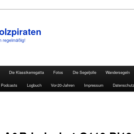
olzpiraten
ch regelmäßig!
Die Klassikerregatta
Fotos
Die Segeljolle
Wandersegeln
Podcasts
Logbuch
Vor-20-Jahren
Impressum
Datenschutz