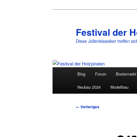
Festival der H
Diese Jollenklassiker treffen si
Hauptmenü
Blog
Forum
Bootsmarkt
Zum
Neubau 2024
Modellbau
primären
Inhalt
Bilder-
← Vorheriges
Navigation
springen