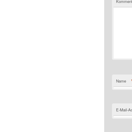
Komment
Name
E-Mail-A