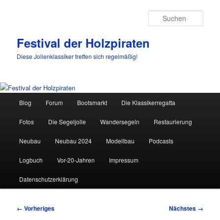
Such
Festival der Holzpiraten
Diese Jollenklassiker treffen sich regelmäßig!
Hauptmenü
Blog
Forum
Bootsmarkt
Die Klassikerregatta
Zum
Fotos
Die Segeljolle
Wandersegeln
Restaurierung
primären
Neubau
Neubau 2024
Modellbau
Podcasts
Inhalt
Logbuch
Vor-20-Jahren
Impressum
springen
Datenschutzerklärung
Bilder-
← Vorheriges
Nächstes →
Navigation