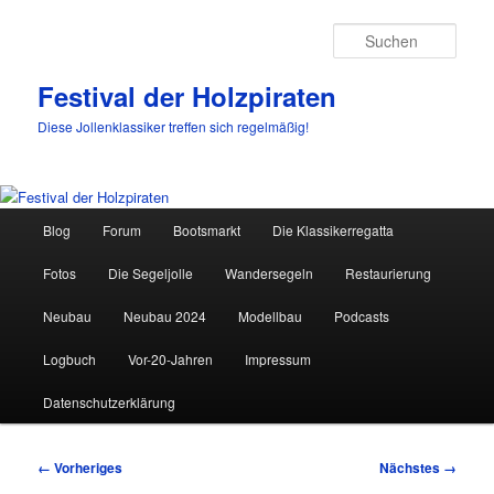
Such
Festival der Holzpiraten
Diese Jollenklassiker treffen sich regelmäßig!
Hauptmenü
Blog
Forum
Bootsmarkt
Die Klassikerregatta
Zum
Fotos
Die Segeljolle
Wandersegeln
Restaurierung
primären
Neubau
Neubau 2024
Modellbau
Podcasts
Inhalt
Logbuch
Vor-20-Jahren
Impressum
springen
Datenschutzerklärung
Bilder-
← Vorheriges
Nächstes →
Navigation