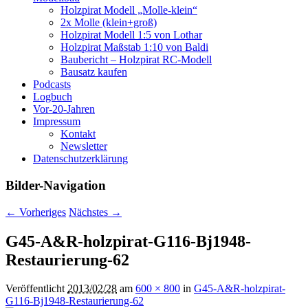
Holzpirat Modell „Molle-klein“
2x Molle (klein+groß)
Holzpirat Modell 1:5 von Lothar
Holzpirat Maßstab 1:10 von Baldi
Baubericht – Holzpirat RC-Modell
Bausatz kaufen
Podcasts
Logbuch
Vor-20-Jahren
Impressum
Kontakt
Newsletter
Datenschutzerklärung
Bilder-Navigation
← Vorheriges
Nächstes →
G45-A&R-holzpirat-G116-Bj1948-
Restaurierung-62
Veröffentlicht
2013/02/28
am
600 × 800
in
G45-A&R-holzpirat-
G116-Bj1948-Restaurierung-62