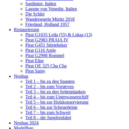
Sardinien, Italien
Lagune von Venedig, Italien
Die Schlei
Wandersegeln Müritz 2018
Friesland, Holland 1957
Restaurierung
Pirat G1635 Leila (55) & Lukas (13)
Pirat G2983 PRAIA IV
Pirat G451 Störtebeker
Pirat G116 Antje
Pirat G2998 Bommel
Pirat Elise
Pirat OE 325 Cha Cha
Pirat Samy
Neubau
Teil 1 – bis zu den Spanten
Teil 2 – bis zum Vorsteven
Teil 3 – bis zu den Seitenplanken
Teil 4 – bis zum Unterwasserschiff
Teil 5 – bis zur Holzkonservierung
Teil 6 – bis zur Scheuerleiste
Teil 7 – bis zum Schwert
Teil 8 – die Jungfernfahrt
Neubau 2024
Modellbau