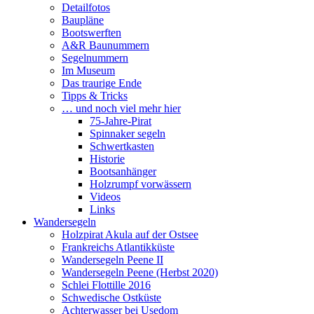
Detailfotos
Baupläne
Bootswerften
A&R Baunummern
Segelnummern
Im Museum
Das traurige Ende
Tipps & Tricks
… und noch viel mehr hier
75-Jahre-Pirat
Spinnaker segeln
Schwertkasten
Historie
Bootsanhänger
Holzrumpf vorwässern
Videos
Links
Wandersegeln
Holzpirat Akula auf der Ostsee
Frankreichs Atlantikküste
Wandersegeln Peene II
Wandersegeln Peene (Herbst 2020)
Schlei Flottille 2016
Schwedische Ostküste
Achterwasser bei Usedom