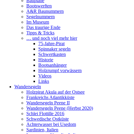
Baupläne
Bootswerften
A&R Baunummern
Segelnummern
Im Museum
Das traurige Ende
Tipps & Tricks
… und noch viel mehr hier
75-Jahre-Pirat
Spinnaker segeln
Schwertkasten
Historie
Bootsanhänger
Holzrumpf vorwässern
Videos
Links
Wandersegeln
Holzpirat Akula auf der Ostsee
Frankreichs Atlantikküste
Wandersegeln Peene II
Wandersegeln Peene (Herbst 2020)
Schlei Flottille 2016
Schwedische Ostküste
Achterwasser bei Usedom
Sardinien, Italien