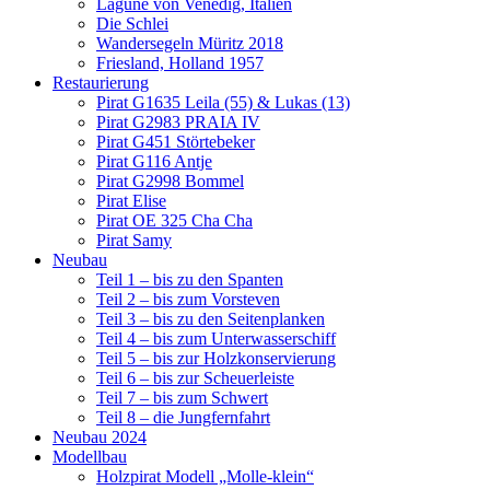
Lagune von Venedig, Italien
Die Schlei
Wandersegeln Müritz 2018
Friesland, Holland 1957
Restaurierung
Pirat G1635 Leila (55) & Lukas (13)
Pirat G2983 PRAIA IV
Pirat G451 Störtebeker
Pirat G116 Antje
Pirat G2998 Bommel
Pirat Elise
Pirat OE 325 Cha Cha
Pirat Samy
Neubau
Teil 1 – bis zu den Spanten
Teil 2 – bis zum Vorsteven
Teil 3 – bis zu den Seitenplanken
Teil 4 – bis zum Unterwasserschiff
Teil 5 – bis zur Holzkonservierung
Teil 6 – bis zur Scheuerleiste
Teil 7 – bis zum Schwert
Teil 8 – die Jungfernfahrt
Neubau 2024
Modellbau
Holzpirat Modell „Molle-klein“