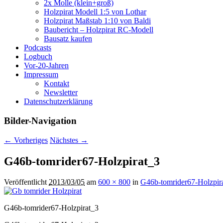
2x Molle (klein+groß)
Holzpirat Modell 1:5 von Lothar
Holzpirat Maßstab 1:10 von Baldi
Baubericht – Holzpirat RC-Modell
Bausatz kaufen
Podcasts
Logbuch
Vor-20-Jahren
Impressum
Kontakt
Newsletter
Datenschutzerklärung
Bilder-Navigation
← Vorheriges
Nächstes →
G46b-tomrider67-Holzpirat_3
Veröffentlicht
2013/03/05
am
600 × 800
in
G46b-tomrider67-Holzpir
G46b-tomrider67-Holzpirat_3