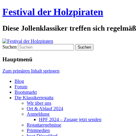
Festival der Holzpiraten
Diese Jollenklassiker treffen sich regelmäß
Suchen
Hauptmenü
Zum primären Inhalt springen
Blog
Forum
Bootsmarkt
Die Klassikerregatta
Wir über uns
Ort & Ablauf 2024
Anmeldung
HPF 2024 – Zusage jetzt senden
Regattaergebnisse
Printmedien
boot Düsseldorf