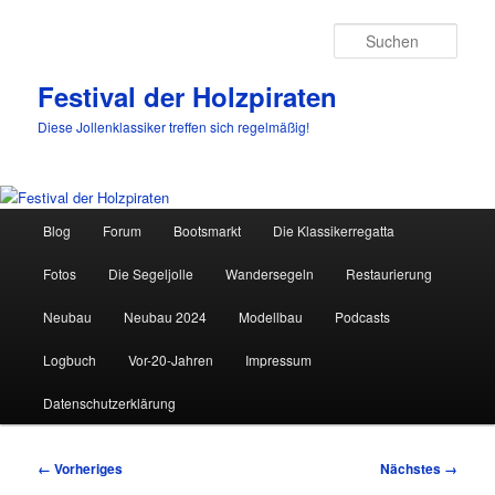
Such
Festival der Holzpiraten
Diese Jollenklassiker treffen sich regelmäßig!
Hauptmenü
Blog
Forum
Bootsmarkt
Die Klassikerregatta
Zum
Fotos
Die Segeljolle
Wandersegeln
Restaurierung
primären
Neubau
Neubau 2024
Modellbau
Podcasts
Inhalt
Logbuch
Vor-20-Jahren
Impressum
springen
Datenschutzerklärung
Bilder-
← Vorheriges
Nächstes →
Navigation