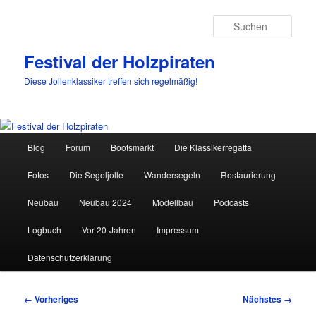
Such
Festival der Holzpiraten
Diese Jollenklassiker treffen sich regelmäßig!
Hauptmenü
Blog
Forum
Bootsmarkt
Die Klassikerregatta
Zum
Fotos
Die Segeljolle
Wandersegeln
Restaurierung
primären
Neubau
Neubau 2024
Modellbau
Podcasts
Inhalt
Logbuch
Vor-20-Jahren
Impressum
springen
Datenschutzerklärung
Bilder-
← Vorheriges
Nächstes →
Navigation