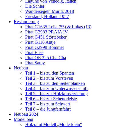
Lagune von Venedig, Italien
Die Schlei
Wandersegeln Müritz 2018
Friesland, Holland 1957
Restaurierung
Pirat G1635 Leila (55) & Lukas (13)
Pirat G2983 PRAIA IV
Pirat G451 Störtebeker
Pirat G116 Antje
Pirat G2998 Bommel
Pirat Elise
Pirat OE 325 Cha Cha
Pirat Samy
Neubau
Teil 1 – bis zu den Spanten
Teil 2 – bis zum Vorsteven
Teil 3 – bis zu den Seitenplanken
Teil 4 – bis zum Unterwasserschiff
Teil 5 – bis zur Holzkonservierung
Teil 6 – bis zur Scheuerleiste
Teil 7 – bis zum Schwert
Teil 8 – die Jungfernfahrt
Neubau 2024
Modellbau
Holzpirat Modell „Molle-klein“