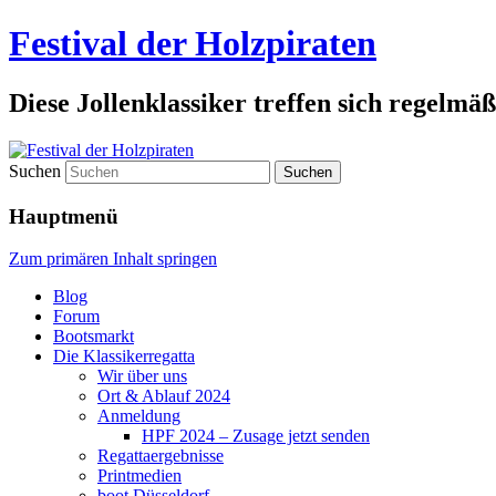
Festival der Holzpiraten
Diese Jollenklassiker treffen sich regelmäß
Suchen
Hauptmenü
Zum primären Inhalt springen
Blog
Forum
Bootsmarkt
Die Klassikerregatta
Wir über uns
Ort & Ablauf 2024
Anmeldung
HPF 2024 – Zusage jetzt senden
Regattaergebnisse
Printmedien
boot Düsseldorf