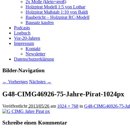
2x Molle (klein+groß)
Holzpirat Modell 1:5 von Lothar
Holzpirat Maßstab 1:10 von Baldi
Baubericht – Holzpirat RC-Modell
Bausatz kaufen
Podcasts
Logbuch
Vor-20-Jahren
Impressum
Kontakt
Newsletter
Datenschutzerklärung
Bilder-Navigation
← Vorheriges
Nächstes →
G48-CIMG46926-75-Jahre-Pirat-1024px
Veröffentlicht
2013/05/26
am
1024 × 768
in
G48-CIMG46926-75-Jahr
Schreibe einen Kommentar