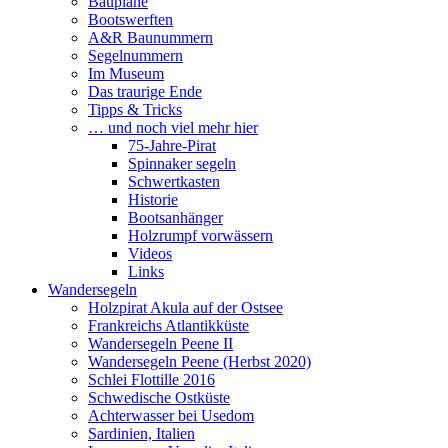
Baupläne
Bootswerften
A&R Baunummern
Segelnummern
Im Museum
Das traurige Ende
Tipps & Tricks
… und noch viel mehr hier
75-Jahre-Pirat
Spinnaker segeln
Schwertkasten
Historie
Bootsanhänger
Holzrumpf vorwässern
Videos
Links
Wandersegeln
Holzpirat Akula auf der Ostsee
Frankreichs Atlantikküste
Wandersegeln Peene II
Wandersegeln Peene (Herbst 2020)
Schlei Flottille 2016
Schwedische Ostküste
Achterwasser bei Usedom
Sardinien, Italien